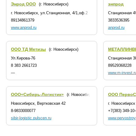
Энрод ООО
энпрод
(г. Новосибирск)
г. Новосибирск, ул.Станционная, 4/1,оф.2
Станционная 4
89134861379
3833536395
www.anprod.ru
anprod.ru
ООО ТД Метизы
МЕТАЛЛИНВ
(г. Новосибирск)
Ул.Кирова-76
Станционная 3
8 383 2661723
89529368228
—
www.m-invest.r
ООО«Сибирь-Логистик»
ООО ПервоС
(г. Новосибирск)
Новосибирск, Вертковская 42
г. Новосибирск
8-9833000077
+7(383) 349-10
sibir-logistic.pulscen.ru
www.pervostroy