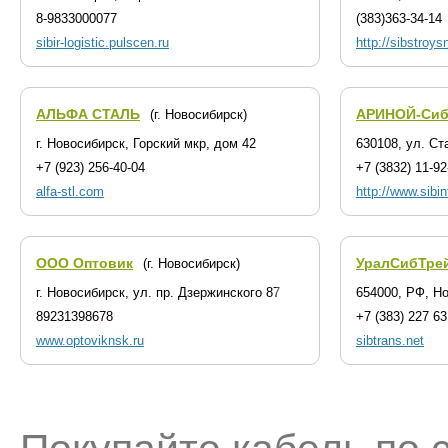
8-9833000077
(383)363-34-14
sibir-logistic.pulscen.ru
http://sibstroys
АЛЬФА СТАЛЬ
АРИНОЙ-Си
(г. Новосибирск)
г. Новосибирск, Горский мкр, дом 42
630108, ул. Ст
+7 (923) 256-40-04
+7 (3832) 11-92
alfa-stl.com
http://www.sibi
ООО Оптовик
УралСибТрей
(г. Новосибирск)
г. Новосибирск, ул. пр. Дзержинского 87
654000, РФ, Но
89231398678
+7 (383) 227 63
www.optoviknsk.ru
sibtrans.net